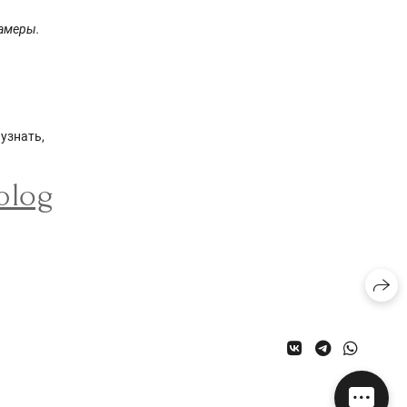
камеры.
узнать,
blog